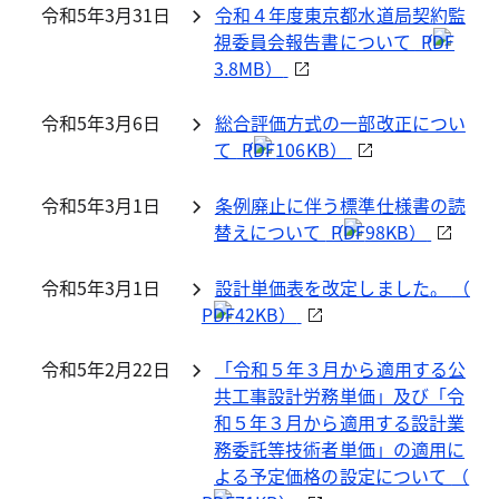
令和5年3月31日
令和４年度東京都水道局契約監
視委員会報告書について
（
3.8MB）
令和5年3月6日
総合評価方式の一部改正につい
て
（
106KB）
令和5年3月1日
条例廃止に伴う標準仕様書の読
替えについて
（
98KB）
令和5年3月1日
設計単価表を改定しました。
（
42KB）
令和5年2月22日
「令和５年３月から適用する公
共工事設計労務単価」及び「令
和５年３月から適用する設計業
務委託等技術者単価」の適用に
よる予定価格の設定について
（