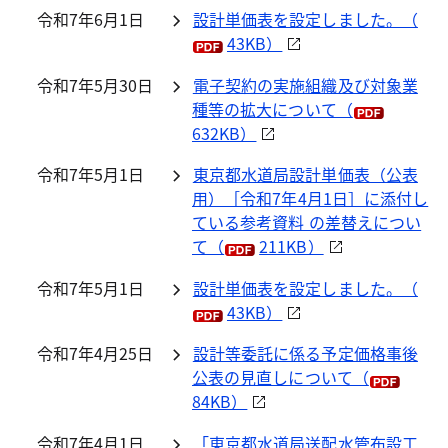
令和7年6月1日
設計単価表を設定しました。（
43KB）
令和7年5月30日
電子契約の実施組織及び対象業
種等の拡大について（
632KB）
令和7年5月1日
東京都水道局設計単価表（公表
用）［令和7年4月1日］に添付し
ている参考資料 の差替えについ
て（
211KB）
令和7年5月1日
設計単価表を設定しました。（
43KB）
令和7年4月25日
設計等委託に係る予定価格事後
公表の見直しについて（
84KB）
令和7年4月1日
「東京都水道局送配水管布設工