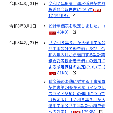
令和8年3月31日
令和７年度東京都水道局契約監
視委員会報告書について
17,194KB）
令和8年3月1日
設計単価表を改定しました。（
43KB）
令和8年2月27日
「令和８年３月から適用する公
共工事設計労務単価」及び「令
和８年３月から適用する設計業
務委託等技術者単価」の適用に
よる予定価格の設定について（
81KB）
賃金等の変動に対する工事請負
契約書第24条第６項（インフレ
スライド条項）の運用について
（暫定版）【令和８年３月から
適用する公共工事設計労務単価
への対応】（
179KB）