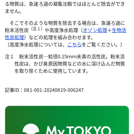
る物質は、急速ろ過の凝集沈殿ではほとんど除去ができ
ません。
そこでそのような物質を除去する場合は、急速ろ過に
（注１）
粉末活性炭
や高度浄水処理（
オゾン処理
＋
生物活
性炭処理
）などの処理を組み合わせます。
（高度浄水処理については、
こちら
をご覧ください。）
注１ 粉末活性炭…粒径0.15ｍｍ未満の活性炭。粉末活
性炭は、かび臭原因物質などの水に溶け込んだ物質
を取り除くために使用しています。
記事ID：081-001-20240819-006247