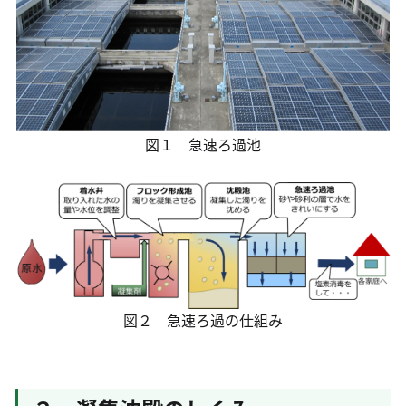
図１ 急速ろ過池
図２ 急速ろ過の仕組み