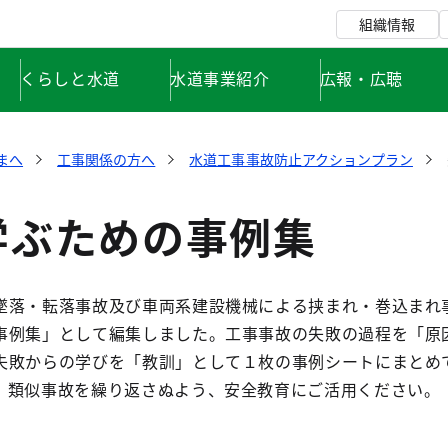
組織情報
くらしと水道
水道事業紹介
広報・広聴
まへ
工事関係の方へ
水道工事事故防止アクションプラン
学ぶための事例集
落・転落事故及び車両系建設機械による挟まれ・巻込まれ
事例集」として編集しました。工事事故の失敗の過程を「原
失敗からの学びを「教訓」として１枚の事例シートにまとめ
、類似事故を繰り返さぬよう、安全教育にご活用ください。