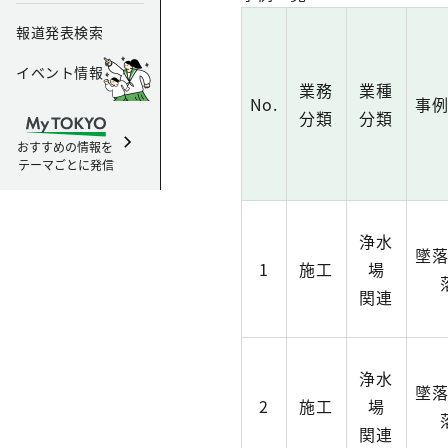
報道発表検索
イベント情報
業務
業種
No.
事
分類
分類
おすすめの情報を
テーマごとに発信
浄水
墜
1
施工
場
関連
浄水
墜
2
施工
場
関連