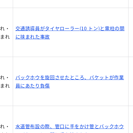
まれ・
交通誘導員がタイヤローラー(10 トン)と電柱の間
込まれ
に挟まれた事故
まれ・
バックホウを旋回させたところ、バケットが作業
込まれ
員にあたり負傷
まれ・
水道管布設の際、管口に手をかけ管とバックホウ