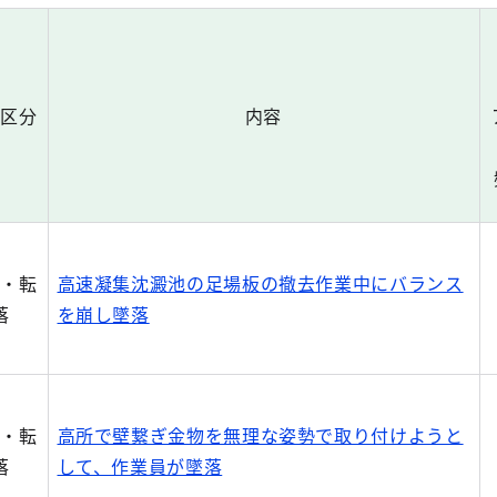
例区分
内容
落・転
高速凝集沈澱池の足場板の撤去作業中にバランス
落
を崩し墜落
落・転
高所で壁繋ぎ金物を無理な姿勢で取り付けようと
落
して、作業員が墜落