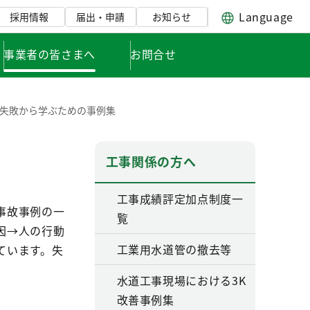
Language
採用情報
届出・申請
お知らせ
事業者の皆さまへ
お問合せ
失敗から学ぶための事例集
工事関係の方へ
工事成績評定加点制度一
事故事例の一
覧
因→人の行動
工業用水道管の撤去等
ています。失
水道工事現場における3K
改善事例集