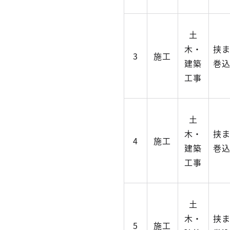
土
木・
挟
3
施工
建築
巻
工事
土
木・
挟
4
施工
建築
巻
工事
土
木・
挟
5
施工