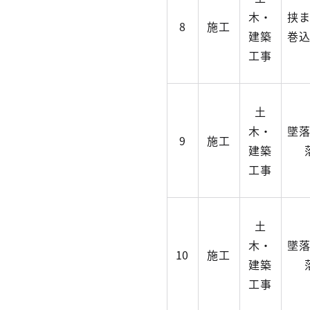
木・
挟
8
施工
建築
巻
工事
土
木・
墜
9
施工
建築
工事
土
木・
墜
10
施工
建築
工事