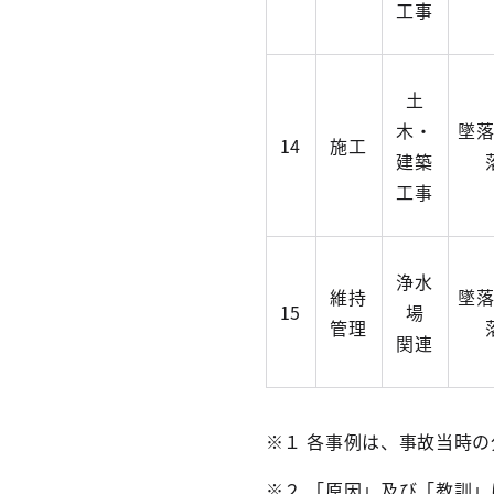
工事
土
木・
墜
14
施工
建築
工事
浄水
維持
墜
15
場
管理
関連
※１ 各事例は、事故当時
※２ 「原因」及び「教訓