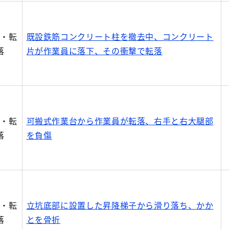
落・転
既設鉄筋コンクリート柱を撤去中、コンクリート
落
片が作業員に落下、その衝撃で転落
落・転
可搬式作業台から作業員が転落、右手と右大腿部
落
を負傷
落・転
立坑底部に設置した昇降梯子から滑り落ち、かか
落
とを骨折