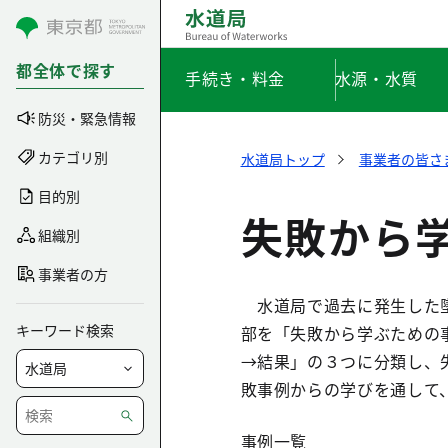
コンテンツにスキップ
都全体で探す
手続き・料金
水源・水質
防災・緊急情報
カテゴリ別
水道局トップ
事業者の皆さ
目的別
失敗から
組織別
事業者の方
水道局で過去に発生した墜
キーワード検索
部を「失敗から学ぶための
→結果」の３つに分類し、
敗事例からの学びを通して
事例一覧