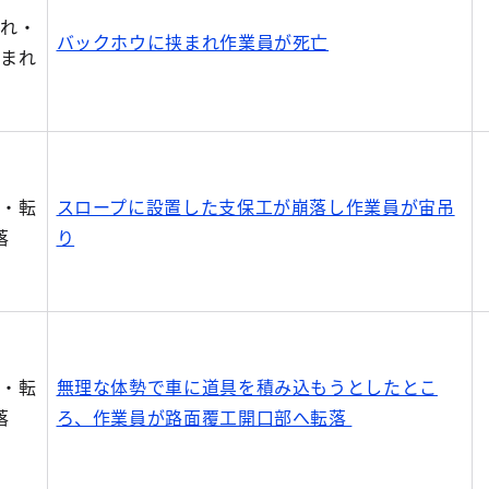
まれ・
バックホウに挟まれ作業員が死亡
込まれ
落・転
スロープに設置した支保工が崩落し作業員が宙吊
落
り
落・転
無理な体勢で車に道具を積み込もうとしたとこ
落
ろ、作業員が路面覆工開口部へ転落 