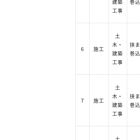
建築
巻
工事
土
木・
挟
6
施工
建築
巻
工事
土
木・
挟
7
施工
建築
巻
工事
土