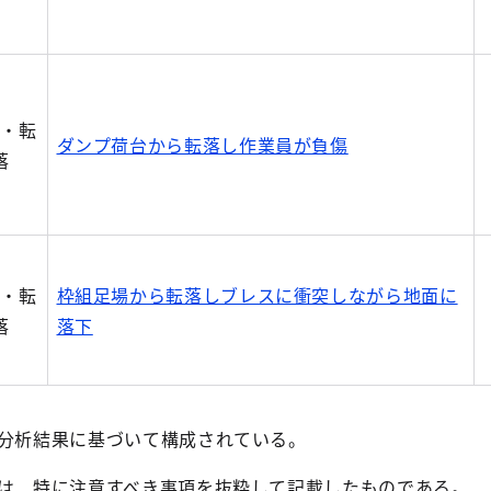
落・転
ダンプ荷台から転落し作業員が負傷
落
落・転
枠組足場から転落しブレスに衝突しながら地面に
落
落下
の分析結果に基づいて構成されている。
」は、特に注意すべき事項を抜粋して記載したものである。