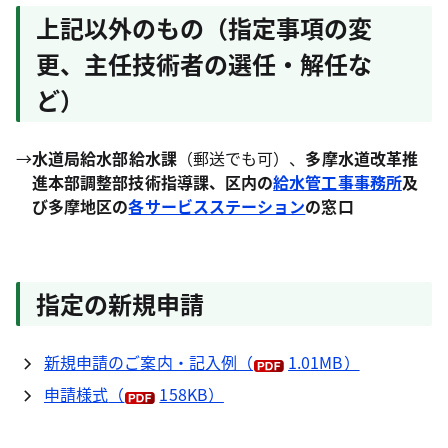
上記以外のもの（指定事項の変
更、主任技術者の選任・解任な
ど）
→
水道局給水部給水課
（郵送でも可）、
多摩水道改革推
進本部調整部技術指導課、区内の
給水管工事事務所
及
び多摩地区の
各サービスステーション
の窓口
指定の新規申請
新規申請のご案内・記入例
（
1.01MB）
申請様式
（
158KB）