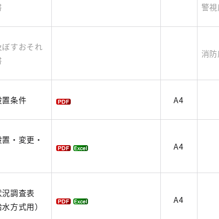
書
警視
及ぼすおそれ
消防
書
設置条件
A4
設置・変更・
A4
状況調査表
A4
給水方式用）