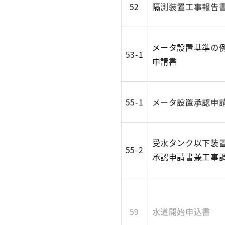
52
隔測装置工事報告
メータ設置基準の
53-1
申請書
55-1
メータ設置承認申
受水タンク以下装
55-2
承認申請書兼工事
59
水道開始申込書