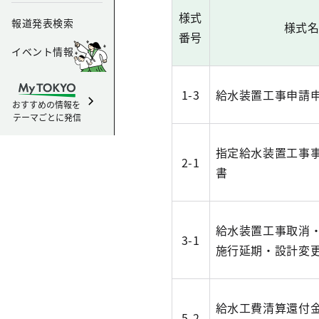
様式
報道発表検索
様式
番号
イベント情報
1-3
給水装置工事申請
おすすめの情報を
テーマごとに発信
指定給水装置工事
2-1
書
給水装置工事取消
3-1
施行延期・設計変
給水工費清算還付
5-2