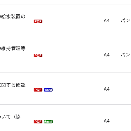
の給水装置の
A4
パン
の維持管理等
A4
パン
に関する確認
A4
ついて（協
A4