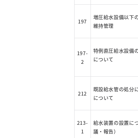
増圧給水設備以下
197
維持管理
特例直圧給水設備
197-
について
2
既設給水管の処分
212
について
213-
給水装置の設置に
1
議・報告）