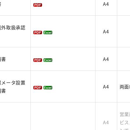
書
A4
例外取扱承認
A4
請書
A4
置メータ設置
A4
両面
調書
営業
A4
ビス