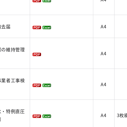
撤去届
A4
置の維持管理
A4
事業者工事検
A4
水・特例直圧
A4
3枚
書