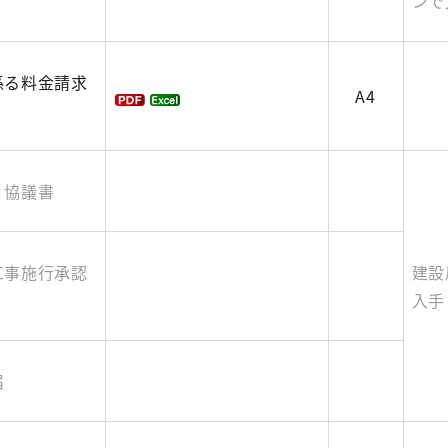
ンで
係る料金請求
A4
・協議書
工事施行承認
建設
入手
届