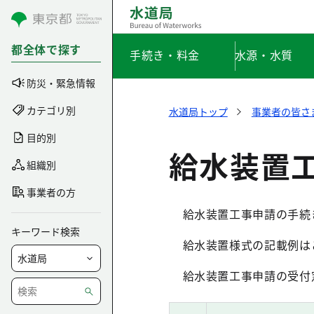
コンテンツにスキップ
都全体で探す
手続き・料金
水源・水質
防災・緊急情報
カテゴリ別
水道局トップ
事業者の皆さ
目的別
給水装置
組織別
事業者の方
給水装置工事申請の手続
キーワード検索
給水装置様式の記載例は
給水装置工事申請の受付