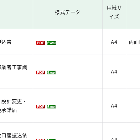
用紙サ
名
様式データ
イズ
申込書
A4
両面
事業者工事調
A4
・設計変更・
A4
更承諾届
金口座振込依
A4