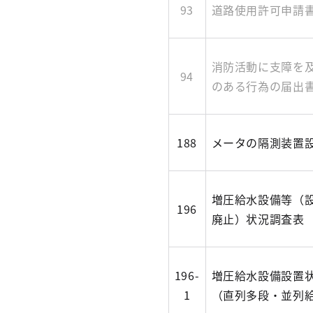
93
道路使用許可申請
消防活動に支障を
94
のある行為の届出
188
メータの隔測装置
増圧給水設備等（
196
廃止）状況調査表
196-
増圧給水設備設置
1
（直列多段・並列