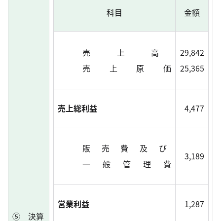
科目
金額
売 上 高
29,842
売 上 原 価
25,365
売上総利益
4,477
販 売 費 及 び
3,189
一 般 管 理 費
営業利益
1,287
⑤ 決算