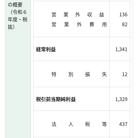
の概要
（令和６
営 業 外 収 益
136
年度・税
営 業 外 費 用
82
抜）
経常利益
1,341
特 別 損 失
12
税引前当期純利益
1,329
法 人 税 等
437