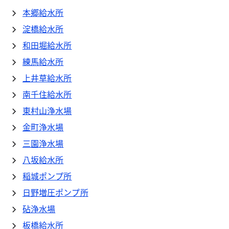
本郷給水所
淀橋給水所
和田堀給水所
練馬給水所
上井草給水所
南千住給水所
東村山浄水場
金町浄水場
三園浄水場
八坂給水所
稲城ポンプ所
日野増圧ポンプ所
砧浄水場
板橋給水所