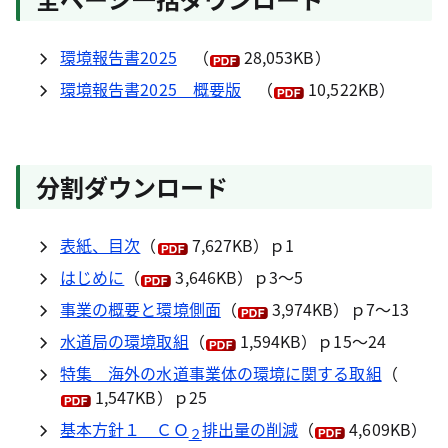
環境報告書2025
（
28,053KB）
環境報告書2025 概要版
（
10,522KB）
分割ダウンロード
表紙、目次
（
7,627KB）ｐ1
はじめに
（
3,646KB）ｐ3～5
事業の概要と環境側面
（
3,974KB）ｐ7～13
水道局の環境取組
（
1,594KB）ｐ15～24
特集 海外の水道事業体の環境に関する取組
（
1,547KB）ｐ25
基本方針１ ＣＯ
排出量の削減
（
4,609KB）
２