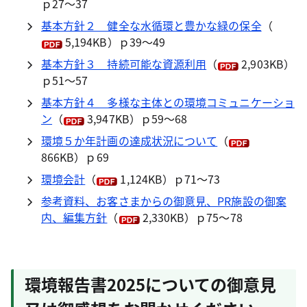
ｐ27～37
基本方針２ 健全な水循環と豊かな緑の保全
（
5,194KB）ｐ39～49
基本方針３ 持続可能な資源利用
（
2,903KB）
ｐ51～57
基本方針４ 多様な主体との環境コミュニケーショ
ン
（
3,947KB）ｐ59～68
環境５か年計画の達成状況について
（
866KB）ｐ69
環境会計
（
1,124KB）ｐ71～73
参考資料、お客さまからの御意見、PR施設の御案
内、編集方針
（
2,330KB）ｐ75～78
環境報告書2025についての御意見