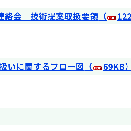
報連絡会 技術提案取扱要領
（
12
扱いに関するフロー図
（
69KB