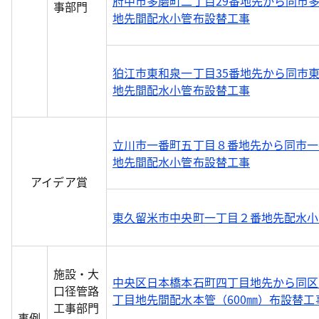
府中市多磨町二丁目29番地先から同市多
事部門
地先間配水小管布設替工事
狛江市東和泉一丁目35番地先から同市
地先間配水小管布設替工事
立川市一番町五丁目８番地先から同市一
地先間配水小管布設替工事
アイデア賞
東久留米市中央町一丁目２番地先配水小
施設・大
中央区日本橋本石町四丁目地先から同区
口径管路
丁目地先間配水本管（600㎜）布設替工
工事部門
事例