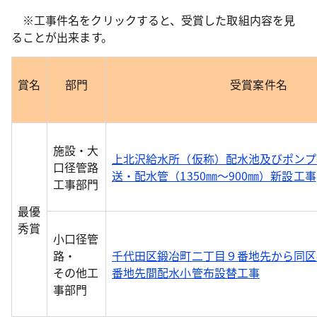
※工事件名をクリックすると、受賞した取組内容を見
ることが出来ます。
賞名
部門
受賞案件名
施設・大
上北沢給水所（仮称）配水池及びポンプ
口径管路
送・配水管（1350㎜～900㎜）新設工事
工事部門
最優
秀賞
小口径管
路・
千代田区鍛冶町二丁目９番地先から同区
その他工
番地先間配水小管布設替工事
事部門