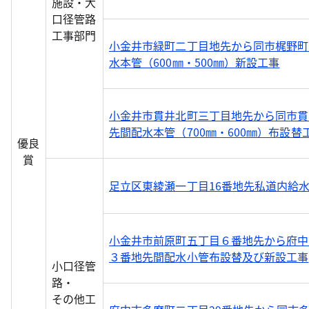
施設・大
口径管路
工事部門
小金井市緑町二丁目地先から同市梶野町
水本管（600㎜・500㎜）新設工事
小金井市貫井北町三丁目地先から同市貫
先間配水本管（700㎜・600㎜）布設替
優良
賞
足立区東綾瀬一丁目16番地先私道内給
小金井市前原町五丁目６番地先から府中
３番地先間配水小管布設替及び新設工事
小口径管
路・
その他工