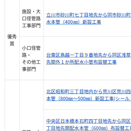
施設・大
立川市砂川町七丁目地先から同市砂川町
口径管路
水本管（400㎜）新設工事
工事部門
優秀
賞
小口径管
路・
台東区鳥越一丁目９番地先から同区浅草
その他工
先間外１か所配水小管布設替工事
事部門
北区昭和町三丁目地内から荒川区荒川四
本管（800㎜～500㎜）新設工事(シール
中央区日本橋本石町四丁目地先から同区
丁目地先間配水本管（600㎜）布設替工