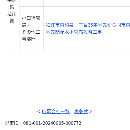
集
活用
小口径管
賞
路・
狛江市東和泉一丁目35番地先から同市
その他工
地先間配水小管布設替工事
事部門
＜
応募会社一覧
｜
表彰式
＞
記事ID：081-001-20240605-000772