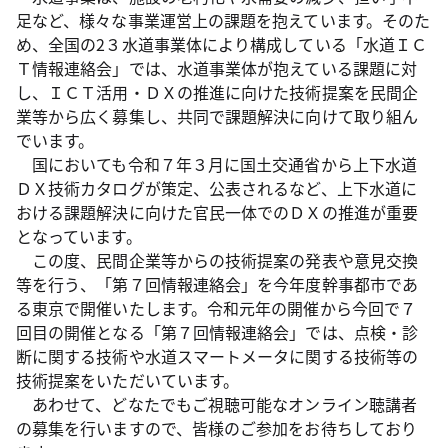
足など、様々な事業運営上の課題を抱えています。そのた
め、全国の2３水道事業体により構成している「水道ＩＣ
Ｔ情報連絡会」では、水道事業体が抱えている課題に対
し、ＩＣＴ活用・ＤＸの推進に向けた技術提案を民間企
業等から広く募集し、共同で課題解決に向けて取り組ん
でいます。
国においても令和７年３月に国土交通省から上下水道
ＤＸ技術カタログが策定、公表されるなど、上下水道に
おける課題解決に向けた官民一体でのＤＸの推進が重要
となっています。
この度、民間企業等からの技術提案の発表や意見交換
等を行う、「第７回情報連絡会」を今年度幹事都市であ
る東京で開催いたします。令和元年の開催から今回で７
回目の開催となる「第７回情報連絡会」では、点検・診
断に関する技術や水道スマートメータに関する技術等の
技術提案をいただいています。
あわせて、どなたでもご視聴可能なオンライン聴講者
の募集を行いますので、皆様のご参加をお待ちしており