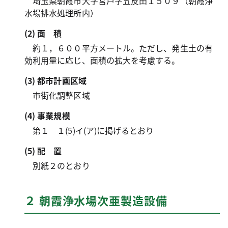
埼玉県朝霞市大字宮戸字五反田１５０９（朝霞浄
水場排水処理所内）
(2)
面積
約１，６００平方メートル。ただし、発生土の有
効利用量に応じ、面積の拡大を考慮する。
(3) 都市計画区域
市街化調整区域
(4) 事業規模
第１ １(5)イ(ア)に掲げるとおり
(5)
配置
別紙２のとおり
２ 朝霞浄水場次亜製造設備