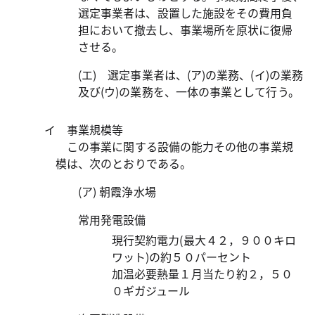
選定事業者は、設置した施設をその費用負
担において撤去し、事業場所を原状に復帰
させる。
(エ) 選定事業者は、(ア)の業務、(イ)の業務
及び(ウ)の業務を、一体の事業として行う。
イ 事業規模等
この事業に関する設備の能力その他の事業規
模は、次のとおりである。
(ア) 朝霞浄水場
常用発電設備
現行契約電力(最大４２，９００キロ
ワット)の約５０パーセント
加温必要熱量１月当たり約２，５０
０ギガジュール