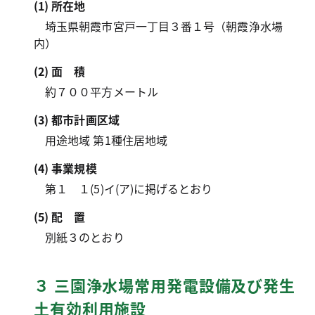
(1) 所在地
埼玉県朝霞市宮戸一丁目３番１号（朝霞浄水場
内）
(2)
面積
約７００平方メートル
(3) 都市計画区域
用途地域 第1種住居地域
(4) 事業規模
第１ １(5)イ(ア)に掲げるとおり
(5)
配置
別紙３のとおり
３ 三園浄水場常用発電設備及び発生
土有効利用施設