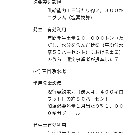
次亜製造設備
供給能力１日当たり約２，３００キ
ログラム（塩素換算）
発生土有効利用
年間発生土量２０，０００トン（た
だし、水分を含んだ状態（平均含水
率５５パーセント）における重量）
のうち、選定事業者が提案した量
(イ) 三園浄水場
常用発電設備
現行契約電力（最大４，４００キロ
ワット）の約８０パーセント
加温必要熱量１月当たり約１，００
０ギガジュール
発生土有効利用