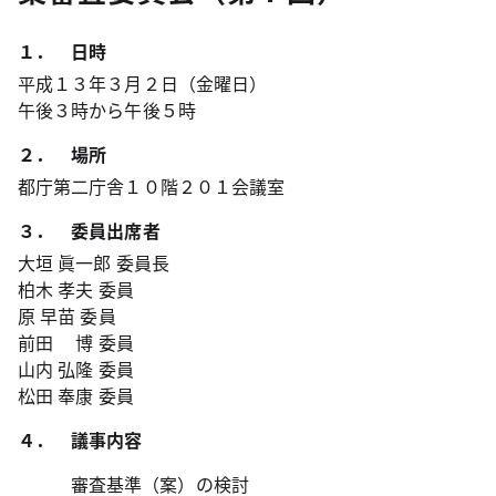
１．
日時
平成１３年３月２日（金曜日）
午後３時から午後５時
２．
場所
都庁第二庁舎１０階２０１会議室
３． 委員出席者
大垣
眞一郎
委員長
柏木
孝夫
委員
原
早苗
委員
前田
博
委員
山内
弘隆
委員
松田
奉康
委員
４． 議事内容
審査基準（案）の検討