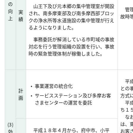
の
山王下及び元本郷の集中管理室が開設
管理
向
実
され、南多摩東部及び南多摩西部ブロッ
故時
上
績
クの浄水所等水道施設の集中管理が行え
るようになりました。
事務委託が解消している市町域の事故
対応を行う管理組織の設置を行い、事故
時の緊急管理体制が稼働しました。
平成
事業運営の統合化
との
計
サービスステーション及び多摩お客
方式
画
さまセンターの運営を委託
平成
ち１
なお
は、
(
3
)
平成１８年４月から、府中市、小平
お客
効