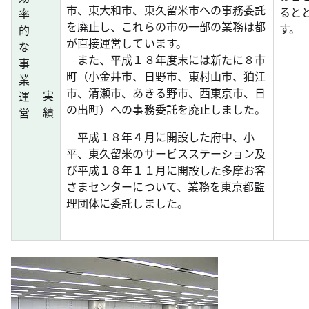
市、東大和市、東久留米市への事務委託
ると
率
を廃止し、これらの市の一部の業務は都
す。
的
が直接運営しています。
な
また、平成１８年度末には新たに８市
事
町（小金井市、日野市、東村山市、狛江
業
市、清瀬市、あきる野市、西東京市、日
実
運
の出町）への事務委託を廃止しました。
績
営
平成１８年４月に開設した府中、小
平、東久留米のサービスステーション及
び平成１８年１１月に開設した多摩お客
さまセンターについて、業務を東京都監
理団体に委託しました。