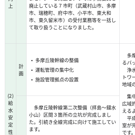
廃止している７市町（武蔵村山市、多摩
上
市、瑞穂町、府中市、小平市、東大和
市、東久留米市）の受付業務等を一括し
て取り扱うことになりました。
多摩
多摩丘陵幹線の整備
るバ
計
運転管理の集中化
浄水
画
トワ
施設管理拠点の設置
地域
(
2
)
集中
給
広域
多摩丘陵幹線第二次整備（拝島〜鑓水
水
える
小山）区間３箇所の立坑が完成しまし
安
平成
た。引続き全線完成に向けて施工してい
定
室が
ます。
性
です