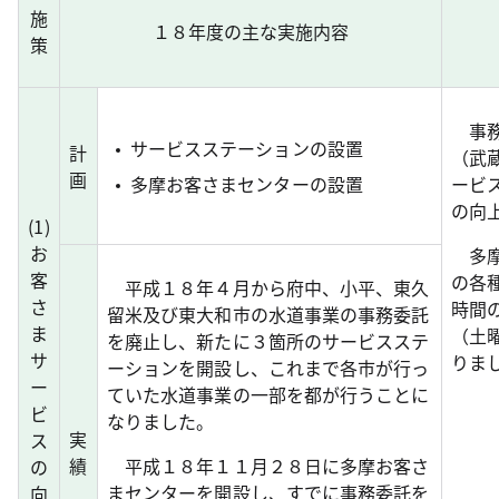
施
１８年度の主な実施内容
策
事務
サービスステーションの設置
計
（武
画
多摩お客さまセンターの設置
ービ
の向
(
1
)
お
多摩
客
の各
平成１８年４月から府中、小平、東久
さ
時間
留米及び東大和市の水道事業の事務委託
ま
（土
を廃止し、新たに３箇所のサービスステ
サ
りま
ーションを開設し、これまで各市が行っ
ー
ていた水道事業の一部を都が行うことに
ビ
なりました。
実
ス
績
平成１８年１１月２８日に多摩お客さ
の
まセンターを開設し、すでに事務委託を
向