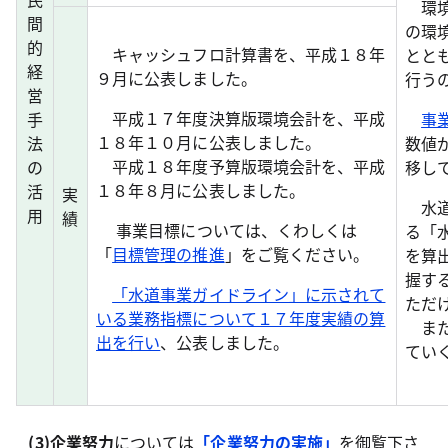
環境
間
の環
的
キャッシュフロ計算書を、平成１８年
とと
経
９月に公表しました。
行う
営
平成１７年度決算版環境会計を、平成
手
事
１８年１０月に公表しました。
法
数値
平成１８年度予算版環境会計を、平成
の
移し
１８年８月に公表しました。
活
実
水道
用
績
事業目標については、くわしくは
る「
「
目標管理の推進
」をご覧ください。
を算
握す
「水道事業ガイドライン」に示されて
ただ
いる業務指標について１７年度実績の算
また
出を行い
、公表しました。
てい
(3)企業努力
については
「企業努力の実施」
を御覧下さ