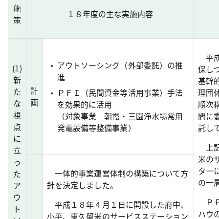
施
１８年度の主な実施内容
策
平成
アウトソーシング（外部委託）の推
(
1
)
保し
進
新
基幹
計
た
ＰＦＩ（民間資金等活用事業）手法
理団
画
な
を効果的に活用
順次
視
（対象事業 朝霞・三園浄水場常用
間に
点
発電設備等整備事業）
託し
に
上記
立
米の
っ
ター
一体的事業運営体制の構築について方
た
の一
針を決定しました。
ア
ウ
ＰＦ
平成１８年４月１日に開設した府中、
ト
ハウ
小平、東久留米のサービスステーション