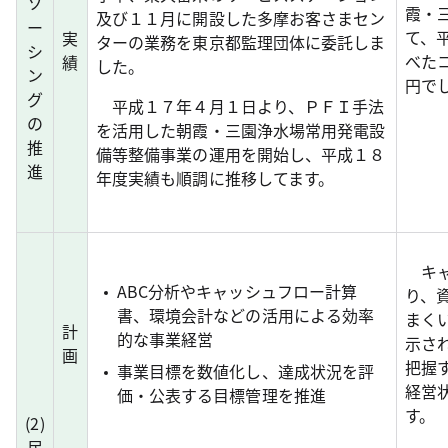
ソ
霞・
及び１１月に開設した多摩お客さまセン
ー
て、
実
ターの業務を東京都監理団体に委託しま
シ
べた
績
した。
ン
円で
グ
平成１７年４月１日より、ＰＦＩ手法
の
を活用した朝霞・三園浄水場常用発電設
推
備等整備事業の運用を開始し、平成１８
進
年度実績も順調に推移してます。
キャ
ABC分析やキャッシュフロー計算
り、
書、環境会計などの活用による効率
まく
計
的な事業経営
示さ
画
把握
事業目標を数値化し、達成状況を評
経営
価・公表する目標管理を推進
す。
(
2
)
民