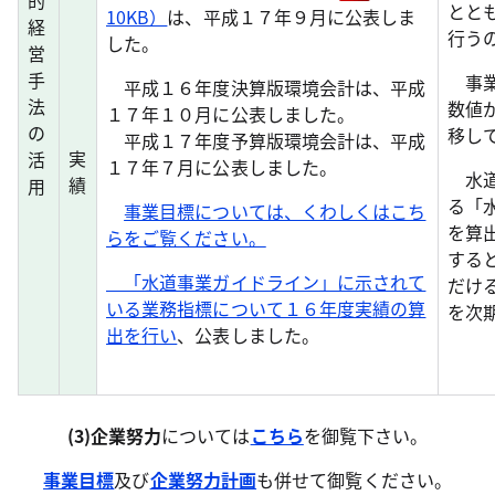
的
とと
10KB）
は、平成１７年９月に公表しま
経
行う
した。
営
手
事業
平成１６年度決算版環境会計は、平成
法
数値
１７年１０月に公表しました。
の
移し
平成１７年度予算版環境会計は、平成
実
活
１７年７月に公表しました。
水道
績
用
る「
事業目標については、くわしくはこち
を算
らをご覧ください。
する
「水道事業ガイドライン」に示されて
だけ
いる業務指標について１６年度実績の算
を次
出を行い
、公表しました。
(3)企業努力
については
こちら
を御覧下さい。
事業目標
及び
企業努力計画
も併せて御覧ください。