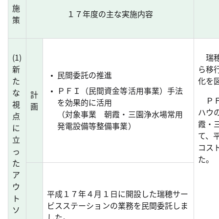
施
１７年度の主な実施内容
策
(
1
)
瑞穂
新
ら移
民間委託の推進
た
化を
ＰＦＩ（民間資金等活用事業）手法
な
計
ＰＦ
を効果的に活用
視
画
ハウ
（対象事業 朝霞・三園浄水場常用
点
霞・
発電設備等整備事業）
に
て、
立
コス
っ
た。
た
ア
ウ
平成１７年４月１日に開設した瑞穂サー
ト
ビスステーションの業務を民間委託しま
ソ
した。