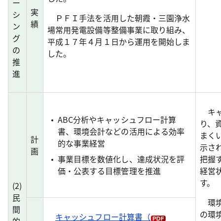
ー
実
シ
ＰＦＩ手法を活用した朝霞・三園浄水
績
ン
場常用発電設備等整備事業に取り組み、
グ
平成１７年４月１日から運用を開始しま
の
した。
推
進
キャ
ABC分析やキャッシュフロー計算
り、
書、環境会計などの活用による効率
まく
計
的な事業経営
示さ
画
事業目標を数値化し、達成状況を評
把握
価・公表する目標管理を推進
経営
す。
(
2
)
民
環境
間
の環
キャッシュフロー計算書
（