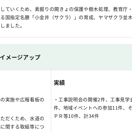
承していくため、素掘りの開きょの保護や樹木処理、教育庁
よる国指定名勝「小金井（サクラ）」の育成、ヤマザクラ並
進しました。
イメージアップ
実績
会の実施や広報看板の
・工事説明会の開催2件、工事見学
実
件、地域イベントへの参加11件、
ＰＲ等10件、計34件
いただくため、水道の
水に関する取組等につ