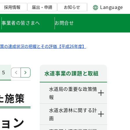
Language
採用情報
届出・申請
お知らせ
事業者の皆さまへ
お問合せ
策の達成状況の把握とその評価【平成26年度】
５ お客さまとのコミュニケーション
６ エネルギー
水道事業の課題と取組
水道局の重要な政策情
た施策
報
水道水源林に関する計
ョン
画