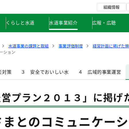
組織情報
くらしと水道
水道事業紹介
広報・広聴
水道事業の課題と取組
事業評価制度
経営計画に掲げた施
ーション
災対策
３ 安全でおいしい水
４ 広域的事業運営
経営プラン２０１３」に掲げ
さまとのコミュニケーシ