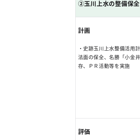
②玉川上水の整備保全
計画
・史跡玉川上水整備活用
法面の保全、名勝「小金
存、ＰＲ活動等を実施
評価