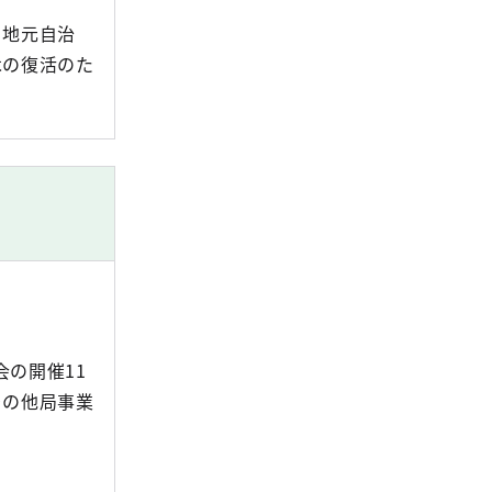
・地元自治
木の復活のた
会の開催11
その他局事業