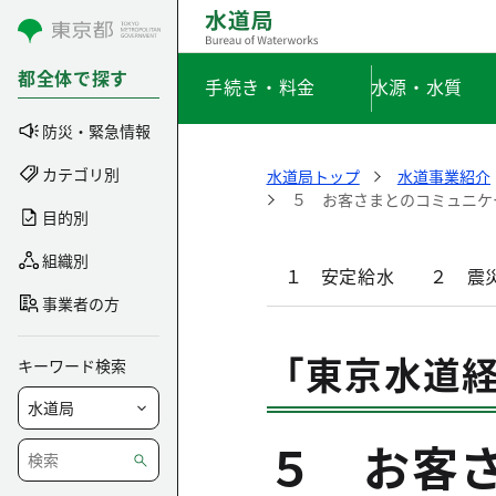
コンテンツにスキップ
都全体で探す
手続き・料金
水源・水質
防災・緊急情報
カテゴリ別
水道局トップ
水道事業紹介
５ お客さまとのコミュニケ
目的別
組織別
１ 安定給水
２ 震
事業者の方
「東京水道
キーワード検索
５ お客