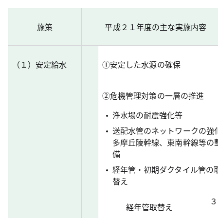
施策
平成２１年度の主な実施内容
（１）安定給水
①安定した水源の確保
②危機管理対策の一層の推進
浄水場の耐震強化等
送配水管のネットワークの強
多摩丘陵幹線、東南幹線等の
備
経年管・初期ダクタイル管の
替え
３
経年管取替え