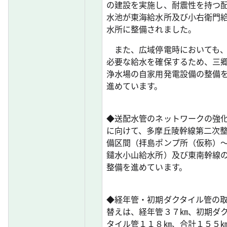
の建設を実施し、耐震性を持つ
水池が東海給水所及び小右衛門
水所に整備されました。
また、広域停電時においても
必要な給水を確保するため、三
浄水場の自家用発電設備の整備
進めています。
◆送配水管のネットワークの強
に向けて、多摩丘陵幹線第二次
備区間（拝島ポンプ所（仮称）
鑓水小山給水所）及び東南幹線
整備を進めています。
◆経年管・初期ダクタイル管の
替えは、経年管３７㎞、初期ダ
タイル管１１８㎞、合計１５５