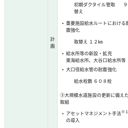
初期ダクタイル管取
９
替え
重要施設給水ルートにおける
震強化
計
取替え
１２㎞
画
給水所等の新設・拡充
東海給水所、大谷口給水所等
大口径給水管の耐震強化
給水栓数
６０８栓
③大規模水道施設の更新に備え
取組
※
アセットマネジメント手法
の導入