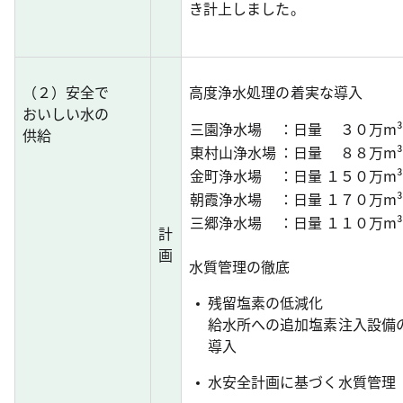
き計上しました。
（２）安全で
高度浄水処理の着実な導入
おいしい水の
三園浄水場
：日量
３０万m³
供給
東村山浄水場
：日量
８８万m³
金町浄水場
：日量
１５０万m³
朝霞浄水場
：日量
１７０万m³
三郷浄水場
：日量
１１０万m³
計
画
水質管理の徹底
残留塩素の低減化
給水所への追加塩素注入設備
導入
水安全計画に基づく水質管理