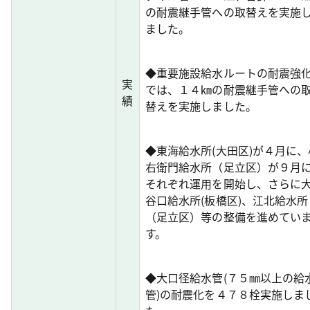
の耐震継手管への取替えを実施
ました。
◆重要施設給水ルートの耐震強
実
では、１４㎞の耐震継手管への
績
替えを実施しました。
◆東海給水所(大田区)が４月に、
右衛門給水所（足立区）が９月
それぞれ運用を開始し、さらに
谷口給水所(板橋区)、江北給水所
（足立区）等の整備を進めてい
す。
◆大口径給水管(７５㎜以上の給
管)の耐震化を４７８栓実施しま