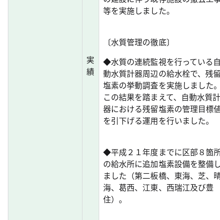
等を実施しました。
〔水質管理の徹底〕
実
◆水質の連続監視を行っている
績
動水質計器周辺の給水栓で、残
塩素の挙動調査を実施しました
この結果を踏まえて、自動水質
器における残留塩素の管理目標
を引下げる運用を行いました。
◆平成２１年度までに区部８箇
の給水所に追加塩素設備を整備
ました（第二板橋、東海、芝、
海、葛西、江東、西瑞江及び豊
住）。