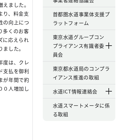
事業者連絡協議会
増えました。
より、料金支
首都圏水道事業体支援プ
性の向上につ
ラットフォーム
り多くのお客
東京水道グループコン
ズに応えられ
プライアンス有識者委
りました。
員会
年度は、クレ
東京都水道局のコンプラ
ド支払を御利
イアンス推進の取組
まが年間で約
００人増加し
水道ICT情報連絡会
水道スマートメータに係
る取組