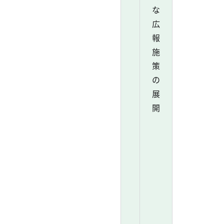
な
広
報
施
策
の
展
開