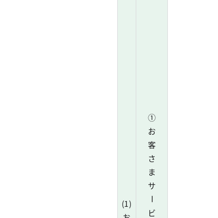
①
お
客
さ
ま
サ
ー
(1)
ビ
お