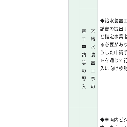
◆給水装置
請書の提出
電
②
ど指定事業
子
給
る必要があ
申
水
うした申請
請
装
トを通じて
等
置
入に向け検
の
工
導
事
入
の
◆車両内ビ