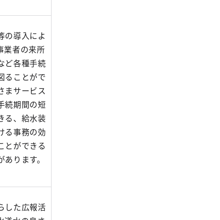
等の導入によ
事業者の来所
など各種手続
図ることがで
さまサービス
手続期間の短
きる、給水装
ける事務の効
ことができる
があります。
らした広報活