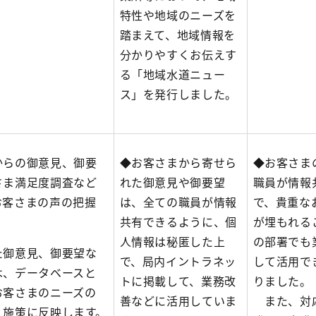
特性や地域のニーズを
踏まえて、地域情報を
分かりやすくお伝えす
る「地域水道ニュー
ス」を発行しました。
からの御意見、御要
◆お客さまから寄せら
◆お客さま
さま満足度調査など
れた御意見や御要望
職員が情報
お客さまの声の把握
は、全ての職員が情報
で、貴重な
。
共有できるように、個
が埋もれる
人情報は秘匿した上
の部署でも
た御意見、御要望な
で、局内イントラネッ
して活用で
は、データベースと
トに掲載して、業務改
りました。
お客さまのニーズの
善などに活用していま
また、対
、施策に反映します。