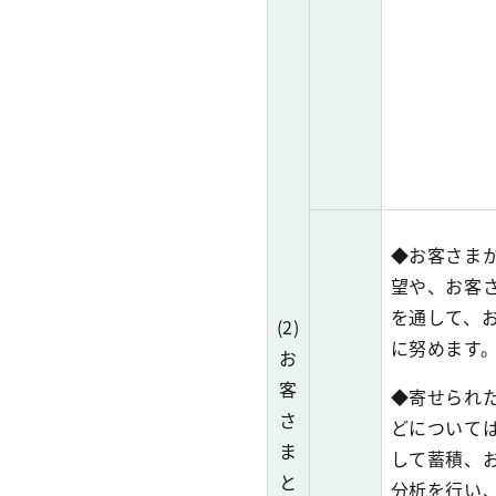
◆お客さま
望や、お客
を通して、
(2)
に努めます
お
客
◆寄せられ
さ
どについて
ま
して蓄積、
と
分析を行い