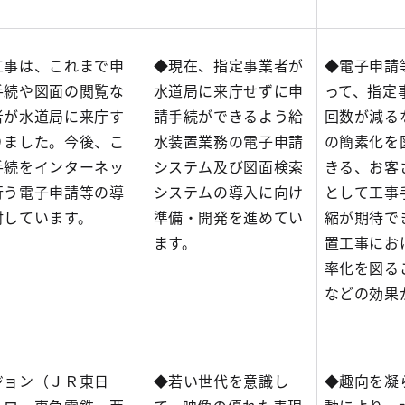
工事は、これまで申
◆現在、指定事業者が
◆電子申請
手続や図面の閲覧な
水道局に来庁せずに申
って、指定
者が水道局に来庁す
請手続ができるよう給
回数が減る
りました。今後、こ
水装置業務の電子申請
の簡素化を
手続をインターネッ
システム及び図面検索
きる、お客
行う電子申請等の導
システムの導入に向け
として工事
討しています。
準備・開発を進めてい
縮が期待で
ます。
置工事にお
率化を図る
などの効果
ジョン（ＪＲ東日
◆若い世代を意識し
◆趣向を凝