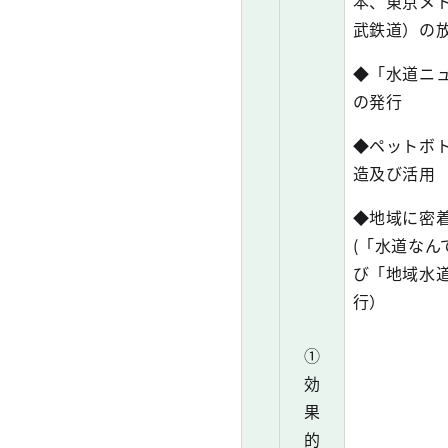
本、東京メ
武鉄道）の
◆「水道ニ
の発行
◆ペットボ
造及び活用
◆地域に密
(「水道なん
び「地域水
行）
①
効
果
的