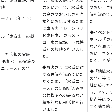
トロ、東急電鉄、西
て、映像の優れた表現
動により、
放映
力をいかして、水道水
やおいしさ
の良さやおいしさを直
解を深めて
ュース」（年４回）
接的にお伝えするため
た。
に車両内ビジョン（Ｊ
◆イベント
Ｒ東日本、東京メト
トル「東京水」の製
ボトル「東
ロ、東急電鉄、西武鉄
などを通じ
道）の放映を行いまし
おいしさを
着した広報の実施
た。
だくことが
でも相談」の実施及
◆お客さまに水道に対
道ニュース」の発
◆「地域水
する理解を深めていた
の発行等に
だくため、「水道ニュ
域に絞った
ース」の新聞折込みや
うことで、
公共機関への設置など
拠点等につ
積極的な広報活動を行
すく効果的
いました。