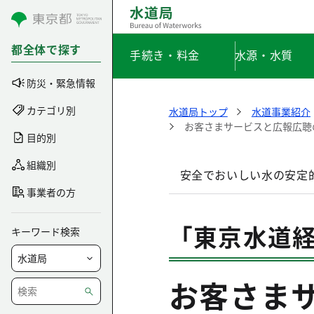
コンテンツにスキップ
都全体で探す
手続き・料金
水源・水質
防災・緊急情報
カテゴリ別
水道局トップ
水道事業紹介
お客さまサービスと広報広聴
目的別
組織別
安全でおいしい水の安定
事業者の方
「東京水道
キーワード検索
お客さま