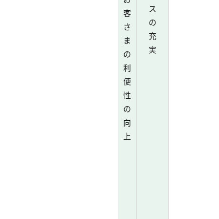
ス
客
の
さ
充
ま
実
の
利
便
性
の
向
上