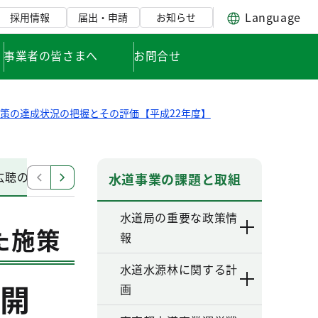
Language
採用情報
届出・申請
お知らせ
事業者の皆さまへ
お問合せ
策の達成状況の把握とその評価【平成22年度】
広聴の展開
次世代を見据えた施策の推進
経営基盤の
水道事業の課題と取組
水道局の重要な政策情
た施策
報
水道水源林に関する計
開
画