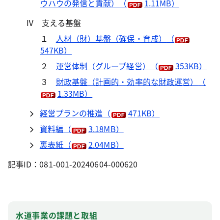
ウハウの発信と貢献）
（
1.11MB）
Ⅳ 支える基盤
１
人材（財）基盤（確保・育成）
（
547KB）
２
運営体制（グループ経営）
（
353KB）
３
財政基盤（計画的・効率的な財政運営）
（
1.33MB）
経営プランの推進
（
471KB）
資料編
（
3.18MB）
裏表紙
（
2.04MB）
記事ID：081-001-20240604-000620
水道事業の課題と取組