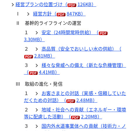
経営プランの位置づけ
（
126KB）
Ⅰ
経営方針
（
847KB）
Ⅱ 基幹的ライフラインの運営
１
安定（24時間常時供給）
（
3.30MB）
２
高品質（安全でおいしい水の供給）
（
2.81MB）
３
様々な脅威への備え（新たな危機管理）
（
4.41MB）
Ⅲ 取組の進化・発信
１
お客さまとの対話（実感・信頼していた
だくための対話）
（
2.48MB）
２
地域・社会への貢献（エネルギー・環境
等に配慮した活動）
（
2.20MB）
３
国内外水道事業体への貢献（技術力・ノ