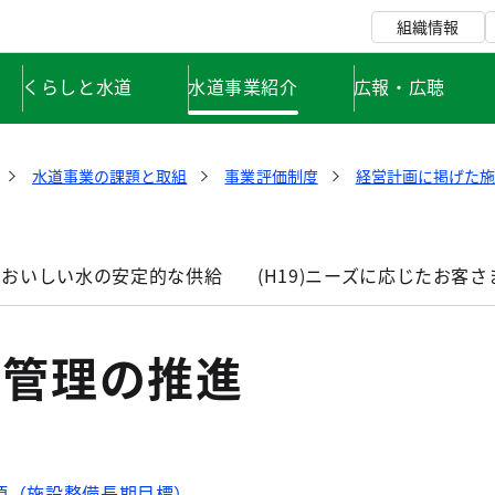
組織情報
くらしと水道
水道事業紹介
広報・広聴
水道事業の課題と取組
事業評価制度
経営計画に掲げた施
全でおいしい水の安定的な供給
(H19)ニーズに応じたお客
目標管理の推進
項（施設整備長期目標）