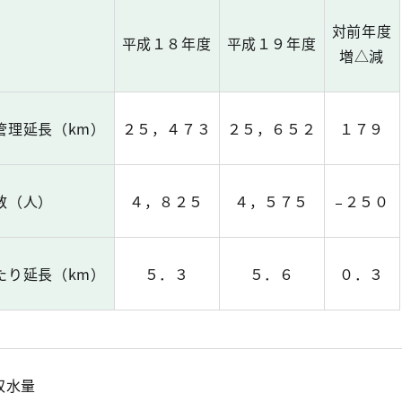
対前年度
平成１８年度
平成１９年度
増△減
管理延長（km）
２５，４７３
２５，６５２
１７９
数（人）
４，８２５
４，５７５
２５０
たり延長（km）
５．３
５．６
０．３
収水量