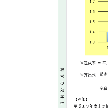
※達成率 ＝ 
経
給水
※算出式
営
の
全職
効
率
【評価】
性
平成１９年度末の給