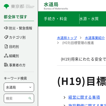
コンテンツにスキップ
都全体で探す
手続き・料金
水源・水質
防災・緊急情報
カテゴリ別
水道局トップ
水道事業紹介
(H19)目標管理の推進
目的別
組織別
(H19)将来にわたる安
事業者の方
(H19)
キーワード検索
経営に関する事項
施設整備に関する事