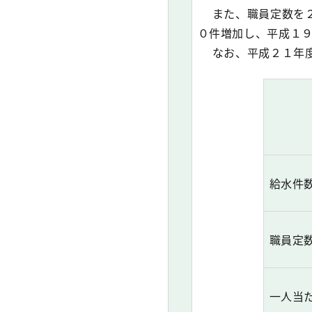
また、職員定数を２
０件増加し、平成１９
なお、平成２１年度
給水件
職員定
一人当