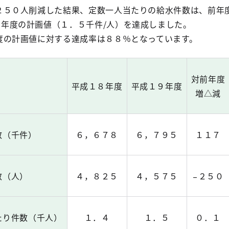
５０人削減した結果、定数一人当たりの給水件数は、前年
年度の計画値（１．５千件/人）を達成しました。
の計画値に対する達成率は８８％となっています。
対前年度
平成１８年度
平成１９年度
増△減
数（千件）
６，６７８
６，７９５
１１７
数（人）
４，８２５
４，５７５
２５０
たり件数（千人）
１．４
１．５
０．１