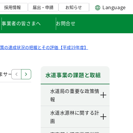
Language
採用情報
届出・申請
お知らせ
事業者の皆さまへ
お問合せ
策の達成状況の把握とその評価【平成19年度】
さまサービスの積極的な展開
(H19)効率的で責任のある
水道事業の課題と取組
水道局の重要な政策情
報
水道水源林に関する計
画