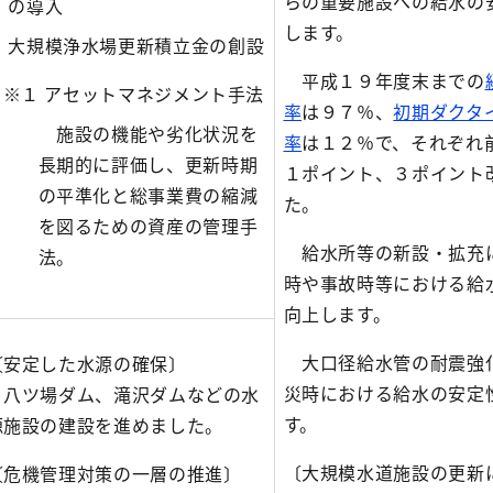
らの重要施設への給水の
の導入
します。
大規模浄水場更新積立金の創設
平成１９年度末までの
※１ アセットマネジメント手法
率
は９７％、
初期ダクタ
施設の機能や劣化状況を
率
は１２％で、それぞれ
長期的に評価し、更新時期
１ポイント、３ポイント
の平準化と総事業費の縮減
た。
を図るための資産の管理手
給水所等の新設・拡充
法。
時や事故時等における給
向上します。
大口径給水管の耐震強
〔安定した水源の確保〕
災時における給水の安定
八ツ場ダム、滝沢ダムなどの水
す。
源施設の建設を進めました。
〔大規模水道施設の更新
〔危機管理対策の一層の推進〕