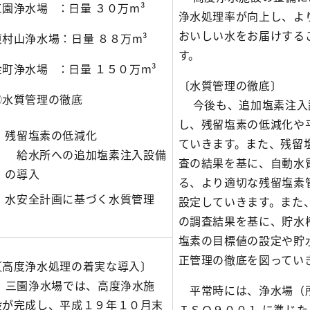
三園浄水場
：日量 ３０万m³
浄水処理率が向上し、よ
おいしい水をお届けする
東村山浄水場
：日量 ８８万m³
す。
金町浄水場
：日量 １５０万m³
〔水質管理の徹底〕
②水質管理の徹底
今後も、追加塩素注入
し、残留塩素の低減化や
残留塩素の低減化
ていきます。また、残留
給水所への追加塩素注入設備
査の結果を基に、自動水
の導入
る、より適切な残留塩素
水安全計画に基づく水質管理
設定していきます。また
の調査結果を基に、貯水
塩素の目標値の設定や貯
正管理の徹底を図ってい
〔高度浄水処理の着実な導入〕
三園浄水場では、高度浄水施
平常時には、浄水場（
設が完成し、平成１９年１０月末
ＩＳＯ９００１ に準じ