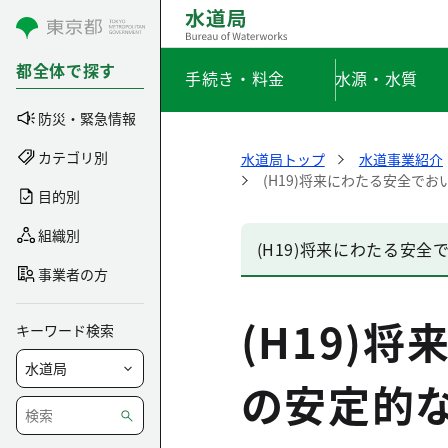
コンテンツにスキップ
都全体で探す
手続き・料金
水源・水質
防災・緊急情報
カテゴリ別
水道局トップ
水道事業紹介
(H19)将来にわたる安全で
目的別
組織別
(H19)将来にわたる安
事業者の方
(H19)
キーワード検索
の安定的