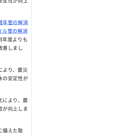
安定性が向上
経年管の解消
イル管の解消
前年度よりも
改善しまし
により、震災
水の安定性が
化により、震
性が向上しま
に備えた取