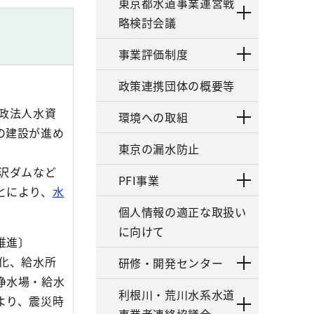
東京都水道事業運営戦
略検討会議
事業評価制度
政策連携団体の概要等
〕
政法人水資
環境への取組
の建設が進め
東京の漏水防止
沢ダムなど
PFI事業
とにより、
水
個人情報の適正な取扱い
に向けて
推進〕
化、給水所
研修・開発センター
浄水場・給水
利根川・荒川水系水道
より、震災時