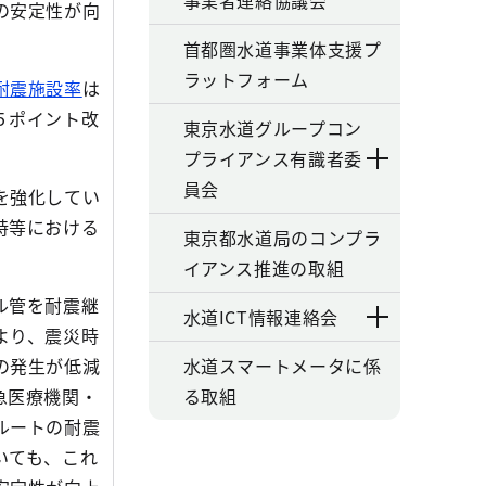
事業者連絡協議会
の安定性が向
首都圏水道事業体支援プ
ラットフォーム
耐震施設率
は
５ポイント改
東京水道グループコン
プライアンス有識者委
員会
を強化してい
時等における
東京都水道局のコンプラ
。
イアンス推進の取組
ル管を耐震継
水道ICT情報連絡会
より、震災時
の発生が低減
水道スマートメータに係
急医療機関・
る取組
ルートの耐震
いても、これ