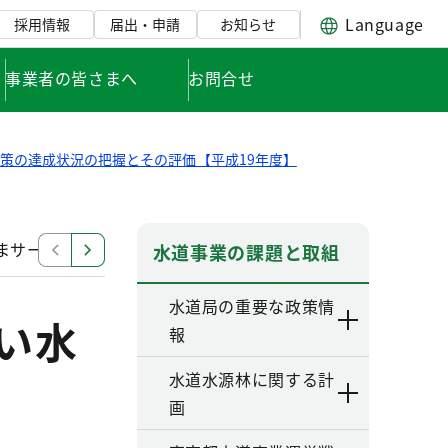
Language
採用情報
届出・申請
お知らせ
事業者の皆さまへ
お問合せ
策の達成状況の把握とその評価【平成19年度】
さまサービスの積極的な展開
(H19)効率的で責任のある
水道事業の課題と取組
水道局の重要な政策情
しい水
報
水道水源林に関する計
画