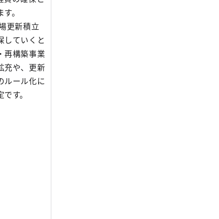
ます。
場更新積立
保していくと
・再構築事業
拡充や、更新
のルール化に
定です。