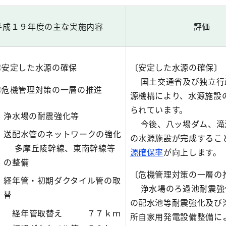
平成１９年度の主な実施内容
評価
①安定した水源の確保
〔安定した水源の確保
国土交通省及び独立行
②危機管理対策の一層の推進
源機構により、水源施設
られています。
浄水場の耐震強化等
今後、八ッ場ダム、滝
送配水管のネットワークの強化
の水源施設が完成するこ
多摩丘陵幹線、東南幹線等
源確保率
が向上します。
の整備
〔危機管理対策の一層の
経年管・初期ダクタイル管の取
浄水場のろ過池耐震強
替
の配水池等耐震強化及び
経年管取替え
７７ｋｍ
所自家用発電設備整備に