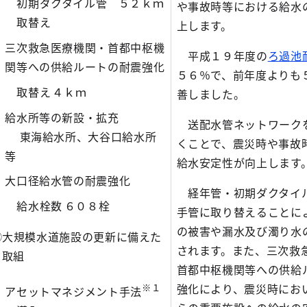
初期ダクタイル管
５２ｋｍ
や事故時等における給水
取替え
上します。
三次救急医療機関・首都中枢機
平成１９年度の
ろ過池
関等への供給ルートの耐震強化
５６％で、前年度よりも
取替え
４ｋｍ
善しました。
給水所等の新設・拡充
送配水管ネットワーク
東海給水所、大谷口給水所
くことで、震災時や事故
等
給水安定性が向上します
大口径給水管の耐震強化
経年管・初期ダクタイ
給水栓数
６０８栓
手管に取り替えることに
の被害や漏水及び濁り水
③大規模水道施設の更新に備えた
されます。また、三次救
取組
首都中枢機関等への供給
強化により、震災時にお
※１
アセットマネジメント手法