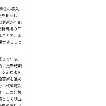
手法の導入
態を把握し、
な更新が可能
更新時期の平
ることで、水
運営すること
成３０年以
的に更新時期
。安定給水を
設更新を進め
行し代替施設
す。この代替
策として積立
経費の確保と