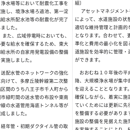
組〕
浄水場等において耐震化工事を
アセットマネジメント
実施し、境浄水場ろ過池、第一淀
によって、水道施設の状
橋給水所配水池等の耐震化が完了
適切な維持管理と計画的
しました。
となります。合わせて、
また、広域停電時においても、
準化と費用の最小化を図
必要な給水を確保するため、東大
道施設を効率的に管理・
和給水所の自家用発電設備の整備
ができます。
を実施しました。
おおむね１０年後の平
送配水管のネットワークの強化
降、大規模浄水場が集中
に向けて、多摩丘陵幹線第二次整
を迎えることとなります
備区間のうち八王子市千人町から
確保しながら、着実に施
同市緑町間の送水管の布設や東南
ていくためには更新に先
幹線の水道管用海底トンネル等が
を整備する必要がありま
完成しました。
施設の整備を見据えた施
経年管・初期ダクタイル管の取
を実施することにより、