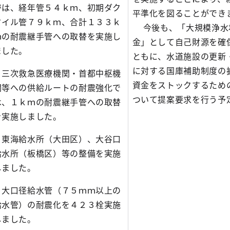
替は、経年管５４ｋｍ、初期ダク
平準化を図ることができ
タイル管７９ｋｍ、合計１３３ｋ
今後も、「大規模浄水
ｍの耐震継手管への取替を実施し
金」として自己財源を確
ました。
ともに、水道施設の更新
に対する国庫補助制度の
三次救急医療機関・首都中枢機
資金をストックするため
関等への供給ルートの耐震強化で
ついて提案要求を行う予
は、１ｋｍの耐震継手管への取替
を実施しました。
東海給水所（大田区）、大谷口
給水所（板橋区）等の整備を実施
しました。
大口径給水管（７５ｍｍ以上の
給水管）の耐震化を４２３栓実施
しました。