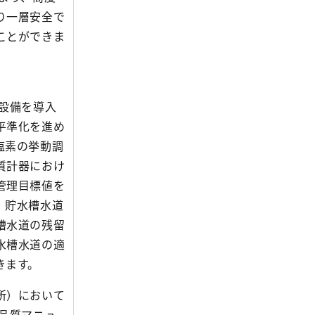
り一層安全で
ことができま
設備を導入
平準化を進め
塩素の挙動調
質計器におけ
管理目標値を
、貯水槽水道
槽水道の残留
水槽水道の適
きます。
所）において
た品質マニュ