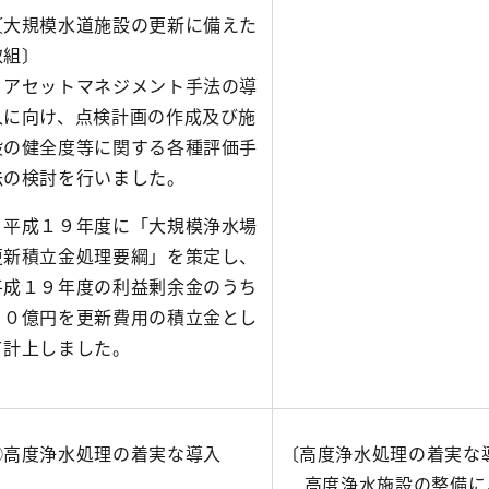
〔大規模水道施設の更新に備えた
取組〕
アセットマネジメント手法の導
入に向け、点検計画の作成及び施
設の健全度等に関する各種評価手
法の検討を行いました。
平成１９年度に「大規模浄水場
更新積立金処理要綱」を策定し、
平成１９年度の利益剰余金のうち
５０億円を更新費用の積立金とし
て計上しました。
①高度浄水処理の着実な導入
〔高度浄水処理の着実な
高度浄水施設の整備に