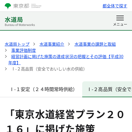
都全体で探す
水道局トップ
水道事業紹介
水道事業の課題と取組
事業評価制度
経営計画に掲げた施策の達成状況の把握とその評価【平成30
年度】
Ⅰ-２高品質（安全でおいしい水の供給）
Ⅰ-１安定（２４時間常時供給）
Ⅰ-２高品質（安全
「東京水道経営プラン２０
１６」に掲げた施策