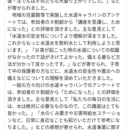
過・沈でんは子供たちも大盛り上がりでした。」など
が寄せられました。
地域の児童館等で実施した水道キャラバンのアンケ
ートでは、参加者の９割超から「講座を受講し、ため
になった」との評価を頂きました。主な意見として
「水道水の安全性についてより理解が深まりました。
これからもっと水道水を飲料水として利用しようと思
います。」「災害が起こった時の水道についての知識
がなかったので話がきけてよかった。備える量など方
法が分かって良かったです。」などが寄せられ、子育
て中の保護者の方などに、水道水の安全性や震災への
備えなどについての理解を深めていただきました。
一般の方々向けの水道キャラバンでのアンケートで
は、参加者の９割超から「ためになった」との評価を
頂きました。主な意見として「私たちの毎日の生活に
は、水は絶対に必要なものなので、この講座はとても
良かった。」「水のくみ置きや災害時給水ステーショ
ンなど、日常に身近なことも紹介いただけて参考にな
りました。」などの感想が寄せられ、水道事業に関す