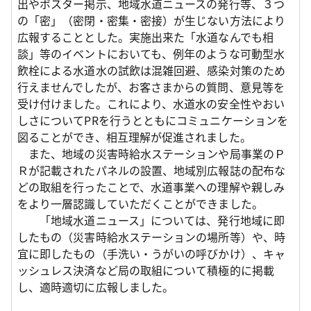
出やポスター掲示、地域水道ニュースの発行等、３つ
の「密」（密閉・密集・密接）が生じない方法により
広報することとした。実施出来た「水道なんでも相
談」等のイベントにおいても、例年のような可動型水
飲栓による水道水の試飲は混雑回避、感染対策のため
行えませんでしたが、お客さまからの質問、意見等を
受け付けました。これにより、水道水の安全性やおい
しさについてPRを行うとともにコミュニケーションを
図ることができ、相互理解が促進されました。
また、地域の災害時給水ステーションや局事業のＰ
Ｒが記載されたパネルの設置、地域別広報誌の配布な
どの取組を行ったことで、水道事業への理解や親しみ
をより一層認識していただくことができました。
「地域水道ニュース」については、発行地域に即
したもの（災害時給水ステーションの場所等）や、時
宜に即したもの（手洗い・うがいの呼びかけ）、キャ
ッシュレス決済など局の取組について積極的に掲載
し、適時適切に広報しました。