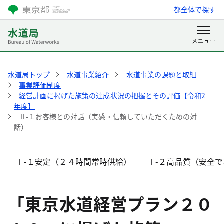
都全体で探す
水道局トップ
水道事業紹介
水道事業の課題と取組
事業評価制度
経営計画に掲げた施策の達成状況の把握とその評価【令和2
年度】
Ⅱ-１お客様との対話（実感・信頼していただくための対
話）
Ⅰ-１安定（２４時間常時供給）
Ⅰ-２高品質（安全
「東京水道経営プラン２０