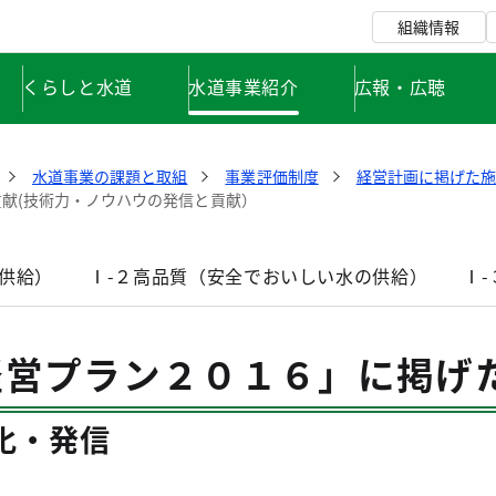
組織情報
くらしと水道
水道事業紹介
広報・広聴
水道事業の課題と取組
事業評価制度
経営計画に掲げた施
貢献(技術力・ノウハウの発信と貢献）
時供給）
Ⅰ-２高品質（安全でおいしい水の供給）
Ⅰ
経営プラン２０１６」に掲げ
化・発信