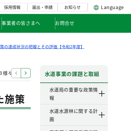
Language
採用情報
届出・申請
お知らせ
事業者の皆さまへ
お問合せ
策の達成状況の把握とその評価【令和2年度】
-３様々な脅威への備え（新たな危機管理）
Ⅱ-１お客様
水道事業の課題と取組
水道局の重要な政策情
た施策
報
水道水源林に関する計
画