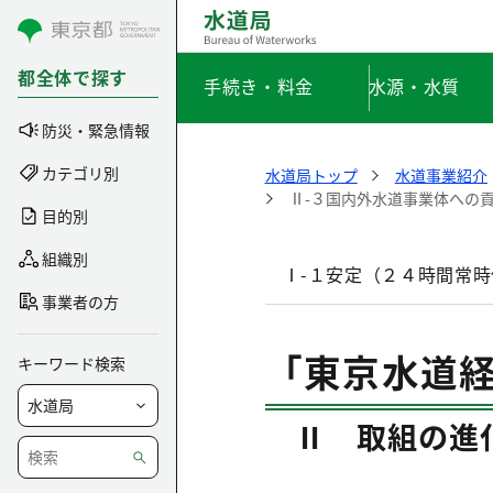
コンテンツにスキップ
都全体で探す
手続き・料金
水源・水質
防災・緊急情報
カテゴリ別
水道局トップ
水道事業紹介
Ⅱ-３国内外水道事業体への
目的別
組織別
Ⅰ-１安定（２４時間常
事業者の方
「東京水道
キーワード検索
Ⅱ 取組の進